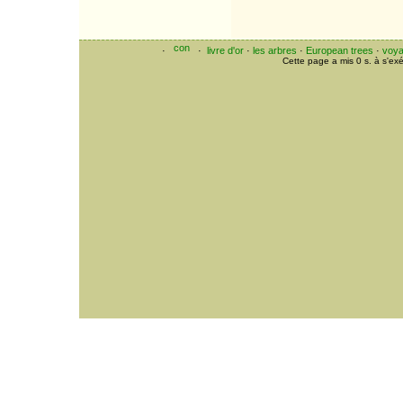
·
·
livre d'or
·
les arbres
·
European trees
·
voy
Cette page a mis 0 s. à s'ex