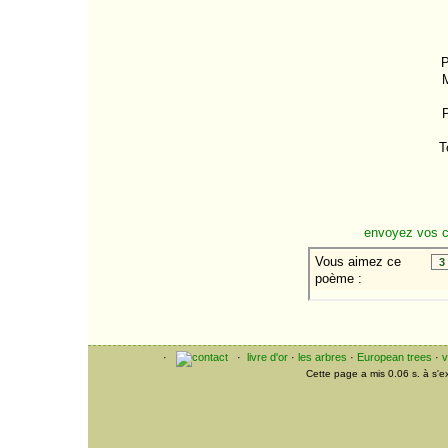
P
M
P
T
envoyez vos 
·
·
livre d'or
·
les arbres
·
European trees
·
v
Cette page a mis 0.06 s. à s'