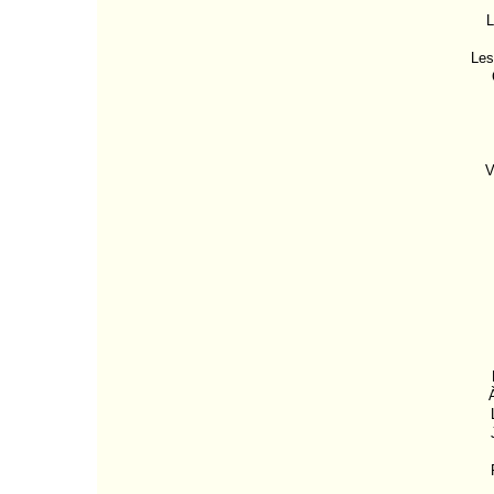
L
Les
V