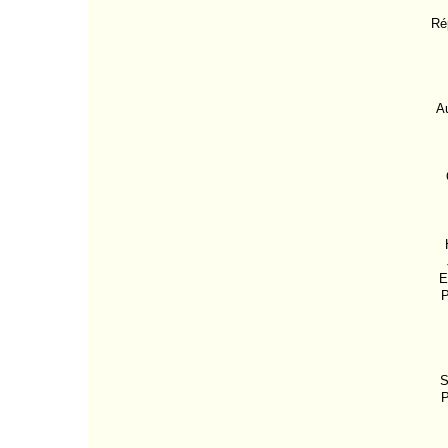
Ré
Au
E
P
S
P