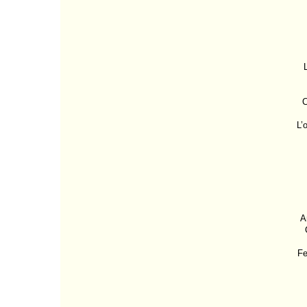
C
L’
A
Fe