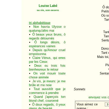
Louise Labé
Ô do
sa vie, son oeuvre
Petit
Où so
Tan
tri alphabétique
Non havria Ulysse o
qualunqu'altro mai
Tant
Ô beaux yeux bruns, ô
Tan
regards détournés
Senta
Ô longs désirs, ô
espérances vaines
Doncq
Depuis qu'Amour cruel
Tant 
empoisonna
Mais toi
Claire Vénus, qui erres
par les Cieux
Pl
Deux ou trois fois
bienheureux le retour
On voit mourir toute
Sentan
chose animée
Je vis, je meurs: je me
brûle et me noie
Tout aussitôt que je
Sonnets
commence à prendre
Quand j'aperçois ton
envoyez vos 
blond chef, couronné
Ô doux regards, ô yeux
pleins de beauté