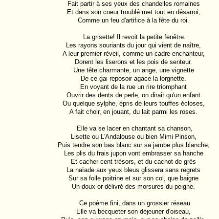
Fait partir à ses yeux des chandelles romaines

Et dans son coeur troublé met tout en désarroi,

Comme un feu d'artifice à la fête du roi.

 La grisette! Il revoit la petite fenêtre.

Les rayons souriants du jour qui vient de naître,

A leur premier réveil, comme un cadre enchanteur,

Dorent les liserons et les pois de senteur.

Une tête charmante, un ange, une vignette

De ce gai reposoir agace la lorgnette.

En voyant de la rue un rire triomphant

Ouvrir des dents de perle, on dirait qu'un enfant

Ou quelque sylphe, épris de leurs touffes écloses,

A fait choir, en jouant, du lait parmi les roses.

 Elle va se lacer en chantant sa chanson,

Lisette ou L'Andalouse ou bien Mimi Pinson,

Puis tendre son bas blanc sur sa jambe plus blanche;

Les plis du frais jupon vont embrasser sa hanche

Et cacher cent trésors, et du cachot de grès

La naïade aux yeux bleus glissera sans regrets

Sur sa folle poitrine et sur son col, que baigne

Un doux or délivré des morsures du peigne.

 Ce poème fini, dans un grossier réseau

Elle va becqueter son déjeuner d'oiseau,
