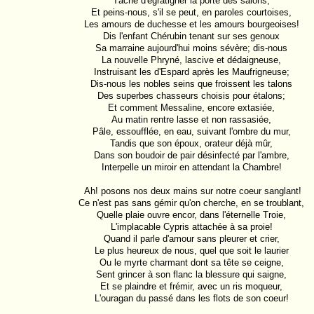
Tâche d'égratigner la porte des salons,

Et peins-nous, s'il se peut, en paroles courtoises,

Les amours de duchesse et les amours bourgeoises!

Dis l'enfant Chérubin tenant sur ses genoux

Sa marraine aujourd'hui moins sévère; dis-nous

La nouvelle Phryné, lascive et dédaigneuse,

Instruisant les d'Espard après les Maufrigneuse;

Dis-nous les nobles seins que froissent les talons

Des superbes chasseurs choisis pour étalons;

Et comment Messaline, encore extasiée,

Au matin rentre lasse et non rassasiée,

Pâle, essoufflée, en eau, suivant l'ombre du mur,

Tandis que son époux, orateur déjà mûr,

Dans son boudoir de pair désinfecté par l'ambre,

Interpelle un miroir en attendant la Chambre!

 Ah! posons nos deux mains sur notre coeur sanglant!

Ce n'est pas sans gémir qu'on cherche, en se troublant,

Quelle plaie ouvre encor, dans l'éternelle Troie,

L'implacable Cypris attachée à sa proie!

Quand il parle d'amour sans pleurer et crier,

Le plus heureux de nous, quel que soit le laurier

Ou le myrte charmant dont sa tête se ceigne,

Sent grincer à son flanc la blessure qui saigne,

Et se plaindre et frémir, avec un ris moqueur,

L'ouragan du passé dans les flots de son coeur!
