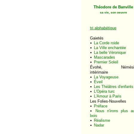
Théodore de Banville
sa vie, son oeuvre
tri alphabétique
Gaietés
La Corde roide
La Ville enchantée
La belle Véronique
Mascarades
Premier Soleil
Évohé, Némési
intérimaire
La Voyageuse
Éveil
Les Théâtres d'enfants
L'Opéra turc
L'Amour à Paris
Les Folies-Nouvelles
Préface
Nous n'irons plus a
bois
Réalisme
Nadar