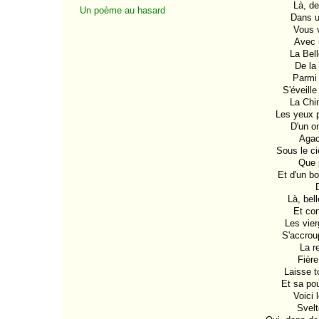
Là, de
Un poème au hasard
Dans u
Vous v
Avec 
La Bell
De la
Parmi 
S'éveill
La Chi
Les yeux pe
D'un o
Agac
Sous le ci
Que p
Et d'un bo
Là, bel
Et con
Les vier
S'accroup
La r
Fière
Laisse t
Et sa pou
Voici 
Svelt