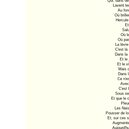
Qui, dans des
Lavent leu
Au fon
Où brill
Hercule
Et
Salu
Où l
Où pas
La lèvre
C'est là
Dans la 
Et le
Et le 
Mais c
Dans la
Ce n'e
Avec 
C'est 
Sous ses
Et que le
Pleur
Les Naïa
Pousser de lo
Et, sur ces s
Augmenten
Aujourd'hu