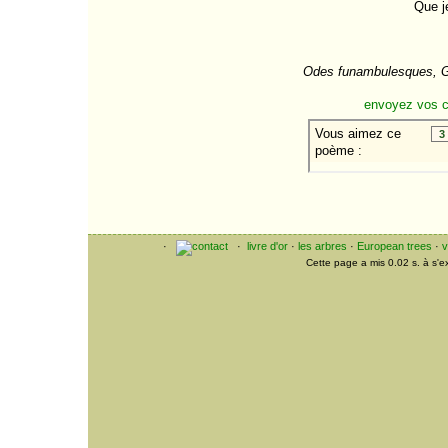
Que j
Odes funambulesques, G
envoyez vos 
·
·
livre d'or
·
les arbres
·
European trees
·
v
Cette page a mis 0.02 s. à s'