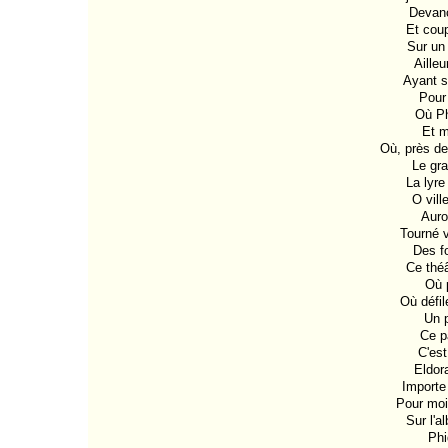
Devanc
Et coup
Sur un 
Ailleu
Ayant su
Pour 
Où Ph
Et m
Où, près des
Le gra
La lyre
O vill
Auror
Tourné v
Des fo
Ce théâ
Où p
Où défil
Un p
Ce pa
C'est
Eldor
Importe 
Pour moi,
Sur l'a
Phi