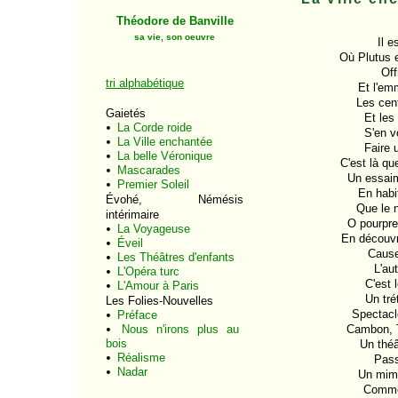
Théodore de Banville
sa vie, son oeuvre
Il e
Où Plutus 
Off
tri alphabétique
Et l'em
Les cent
Gaietés
Et les 
La Corde roide
S'en v
La Ville enchantée
Faire 
La belle Véronique
C'est là qu
Mascarades
Un essaim
Premier Soleil
En habi
Évohé, Némésis
Que le n
intérimaire
O pourpres
La Voyageuse
En découvr
Éveil
Cause
Les Théâtres d'enfants
L'au
L'Opéra turc
C'est 
L'Amour à Paris
Un tré
Les Folies-Nouvelles
Spectacle
Préface
Nous n'irons plus au
Cambon, T
bois
Un théât
Réalisme
Pass
Nadar
Un mim
Comme 