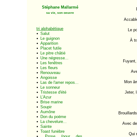
Stéphane Mallarmé
sa vie, son oeuvre
Accable
tri alphabétique
Le po
Salut
Le guignon
À tr
Apparition
Placet futile
Le pitre châtié
Une négresse...
Fuyant, 
Les fenêtres
Les fleurs
Ave
Renouveau
Angoisse
Mon âme
Las de l'amer repos...
Le sonneur
Tristesse d'été
Jeter, 
L'Azur
Brise marine
Soupir
Aumône
Brouillar
Don du poëme
La chevelure...
Avec de 
Sainte
Toast funèbre
Qui 
Prose (pour des