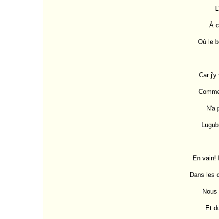
Petit air I
L
Petit air II
Petit air (guerrier)
À c
Sonnets
Quand l'ombre
Où le b
menaça...
Le vierge, le vivace...
Victorieusement fui le
suicide beau...
Car j'y
Ses purs ongles très
hauts...
Comme l
Sonnet
Le tombeau d'Edgar
N'a p
Poe
Le tombeau de Charles
Lugubr
Baudelaire
Tombeau
Hommage
Toute Aurore même
gourde...
En vain! 
Au seul souci de
voyager...
Dans les c
Toute l'âme résumée...
Tout Orgueil fume-t-il
Nous 
du soir...
Surgi de la croupe et
Et d
du bond...