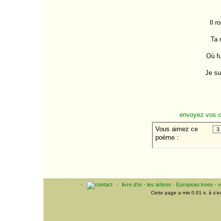
Une dentelle s'abolit...
Quelle soie aux
baumes de temps...
Il r
M'introduire dans ton
histoire...
Ta 
A la nue accablante
tu...
Mes bouquins
Où fu
refermés...
Je sui
envoyez vos 
·
·
livre d'or
·
les arbres
·
European trees
·
v
Cette page a mis 0.01 s. à s'