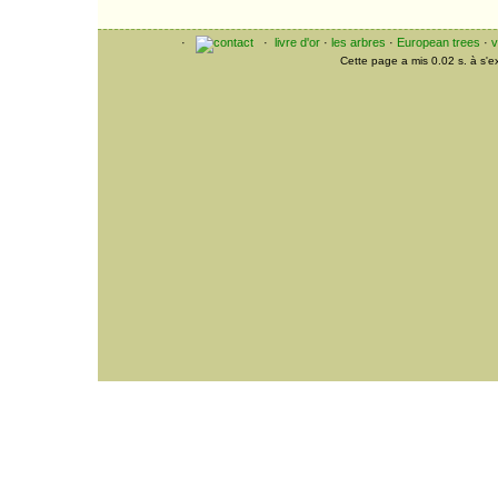
·
·
livre d'or
·
les arbres
·
European trees
·
v
Cette page a mis 0.02 s. à s'