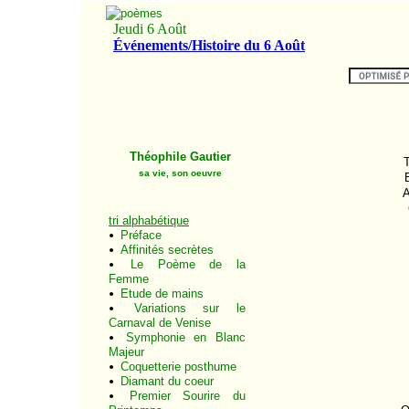
Théophile Gautier
T
sa vie, son oeuvre
A
tri alphabétique
Préface
Affinités secrètes
Le Poème de la
Femme
Etude de mains
Variations sur le
Carnaval de Venise
Symphonie en Blanc
Majeur
Coquetterie posthume
Diamant du coeur
Premier Sourire du