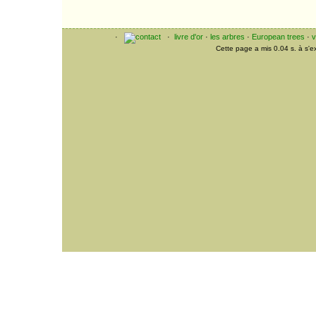
La Fleur qui fait le
printemps
Dernier Voeu
Plaintive Tourterelle
·
·
livre d'or
·
les arbres
·
European trees
·
v
La Bonne Soirée
Cette page a mis 0.04 s. à s'
L'Art