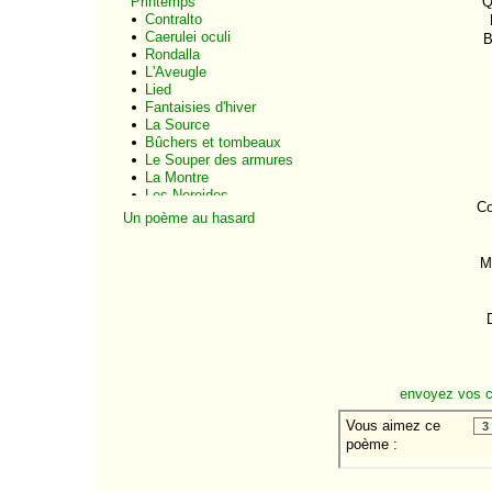
Printemps
Q
Contralto
Caerulei oculi
B
Rondalla
L'Aveugle
Lied
Fantaisies d'hiver
La Source
Bûchers et tombeaux
Le Souper des armures
La Montre
Les Nereides
Co
Les Accroche-coeurs
Un poème au hasard
La Rose-thé
Carmen
M
Ce que disent les
hirondelles
Noël
Les Joujoux de la
morte
Après le feuilleton
Le Château du
Souvenir
envoyez vos 
Camélia et Paquerette
La Fellah
La Mansarde
La Nue
Le Merle