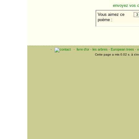
envoyez vos 
·
·
livre d'or
·
les arbres
·
European trees
·
v
Cette page a mis 0.02 s. à s'