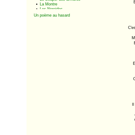
La Montre
Les Nereides
Les Accroche-coeurs
Un poème au hasard
La Rose-thé
Carmen
C'e
Ce que disent les
hirondelles
Noël
M
Les Joujoux de la
morte
Après le feuilleton
Le Château du
Souvenir
E
Camélia et Paquerette
La Fellah
La Mansarde
C
La Nue
Le Merle
La Fleur qui fait le
printemps
Dernier Voeu
I
Plaintive Tourterelle
La Bonne Soirée
L'Art