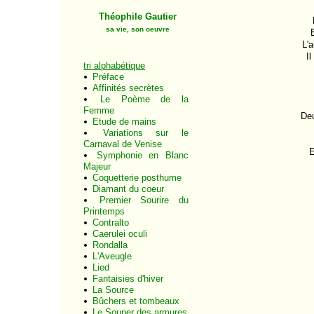
Théophile Gautier
sa vie, son oeuvre
L'
I
tri alphabétique
Préface
Affinités secrètes
Le Poème de la
Femme
Deu
Etude de mains
Variations sur le
Carnaval de Venise
E
Symphonie en Blanc
Majeur
Coquetterie posthume
Diamant du coeur
Premier Sourire du
Printemps
Contralto
Caerulei oculi
Rondalla
L'Aveugle
Lied
Fantaisies d'hiver
La Source
Bûchers et tombeaux
Le Souper des armures