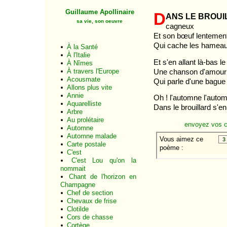
Guillaume Apollinaire
D
ans le broui
sa vie, son oeuvre
cagneux
Et son bœuf lentement
Qui cache les hameau
À la Santé
À l'Italie
Et s'en allant là-bas 
À Nîmes
Une chanson d'amour et
À travers l'Europe
Acousmate
Qui parle d'une bague 
Allons plus vite
Annie
Oh ! l'automne l'automn
Aquarelliste
Dans le brouillard s'e
Arbre
Au prolétaire
envoyez vos 
Automne
Automne malade
Carte postale
C'est
C'est Lou qu'on la
nommait
Chant de l'horizon en
Champagne
Chef de section
Chevaux de frise
Clotilde
Cors de chasse
Cortège