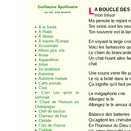
Guillaume Apollinaire
L
a boucle des
sa vie, son oeuvre
mon trésor
Ma pensée te rejoint et
Tes seins sont les seu
À la Santé
Ton souvenir est la lan
À l'Italie
À Nîmes
En voyant la large cr
À travers l'Europe
Acousmate
Voici les fantassins qui
Allons plus vite
Le chien du brancardi
Annie
Un chat-huant ailes fa
Aquarelliste
chat
Arbre
Au prolétaire
Une souris verte file 
Automne
Le riz a brûlé dans l
Automne malade
Carte postale
Ça signifie qu'il faut
C'est
C'est Lou qu'on la
Le mégaphone crie
nommait
Allongez le tir
Chant de l'horizon en
Allongez le tir amour 
Champagne
Chef de section
Balance des batteries
Chevaux de frise
Qu'agitent les chérub
Clotilde
En l'honneur du Dieu
Cors de chasse
Cortège
Un arbre dépouillé sur