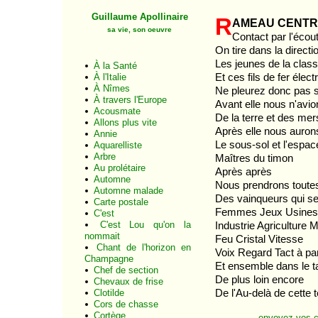
Guillaume Apollinaire
R
ameau centr
sa vie, son oeuvre
Contact par l'écou
On tire dans la directi
Les jeunes de la clas
À la Santé
Et ces fils de fer élect
À l'Italie
À Nîmes
Ne pleurez donc pas s
À travers l'Europe
Avant elle nous n'avio
Acousmate
De la terre et des mer
Allons plus vite
Après elle nous auron
Annie
Le sous-sol et l'espac
Aquarelliste
Arbre
Maîtres du timon
Au prolétaire
Après après
Automne
Nous prendrons toutes
Automne malade
Des vainqueurs qui se
Carte postale
Femmes Jeux Usine
C'est
C'est Lou qu'on la
Industrie Agriculture M
nommait
Feu Cristal Vitesse
Chant de l'horizon en
Voix Regard Tact à pa
Champagne
Et ensemble dans le ta
Chef de section
De plus loin encore
Chevaux de frise
De l'Au-delà de cette t
Clotilde
Cors de chasse
Cortège
envoyez vos 