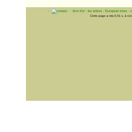
Madame de Montbazon
·
·
livre d'or
·
les arbres
·
European trees
·
v
Cette page a mis 0.01 s. à s'