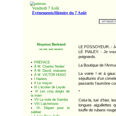
Aloysius Bertrand
LE FOSSOYEUR. - Je v
sa vie, son oeuvre
LE PIALEY. - Je vous
poignards.
PRÉFACE
La Boutique de l'Armur
À M. Charles Nodier
À M. David, statuaire
La voirie ! et à gau
À M. VICTOR HUGO
sépultures d'un cimeti
I Harlem
II Le maçon
passants l'aumône c
III L'écolier de Leyde
VI Les cinq doigts de
*
la main
VII La viole de Gamba
Celui-là, tué d'hier, l
VIII L'alchimiste
longues aiguillettes 
IX- Départ pour le
touffe de rubans rouge
sabbat