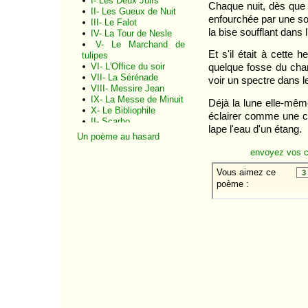
I- Les Deux Juifs
Chaque nuit, dès que l
II- Les Gueux de Nuit
enfourchée par une sor
III- Le Falot
la bise soufflant dans
IV- La Tour de Nesle
V- Le Marchand de
Et s'il était à cette
tulipes
VI- L'Office du soir
quelque fosse du cham
VII- La Sérénade
voir un spectre dans le
VIII- Messire Jean
IX- La Messe de Minuit
Déjà la lune elle-même
X- Le Bibliophile
éclairer comme une ch
II- Scarbo
lape l'eau d'un étang.
III- Le Fou
Un poème au hasard
IV Le Nain
envoyez vos 
V Le clair de lune
VI La ronde sous la
cloche
IX Ondine
X La salamandre
I Ma chaumière
II Jean des Tilles
III Octobre
V Encore un printemps
La nuit et ses prestiges
Le bibliophile
Le cheval mort
Les deux anges
Le soir sur l'eau