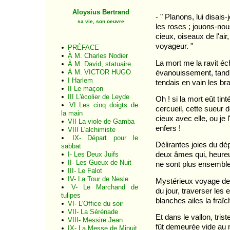
Aloysius Bertrand
- " Planons, lui disais
sa vie, son oeuvre
les roses ; jouons-nou
cieux, oiseaux de l'ai
voyageur. "
PRÉFACE
À M. Charles Nodier
La mort me la ravit éc
À M. David, statuaire
évanouissement, tandi
À M. VICTOR HUGO
I Harlem
tendais en vain les bra
II Le maçon
III L'écolier de Leyde
Oh ! si la mort eût ti
VI Les cinq doigts de
cercueil, cette sueur 
la main
cieux avec elle, ou je
VII La viole de Gamba
enfers !
VIII L'alchimiste
IX- Départ pour le
Délirantes joies du dép
sabbat
deux âmes qui, heureus
I- Les Deux Juifs
II- Les Gueux de Nuit
ne sont plus ensemble
III- Le Falot
IV- La Tour de Nesle
Mystérieux voyage de 
V- Le Marchand de
du jour, traverser les 
tulipes
blanches ailes la fraî
VI- L'Office du soir
VII- La Sérénade
Et dans le vallon, tri
VIII- Messire Jean
fût demeurée vide au 
IX- La Messe de Minuit