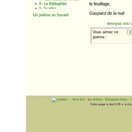
le feuillage.
X- Le Bibliophile
II- Scarbo
Gaspard de la nuit
III- Le Fou
Un poème au hasard
IV Le Nain
V Le clair de lune
envoyez vos 
VI La ronde sous la
cloche
IX Ondine
X La salamandre
I Ma chaumière
II Jean des Tilles
III Octobre
V Encore un printemps
La nuit et ses prestiges
Le bibliophile
Le cheval mort
Les deux anges
Le soir sur l'eau
Madame de Montbazon
·
·
livre d'or
·
les arbres
·
European trees
·
v
Cette page a mis 0.28 s. à s'