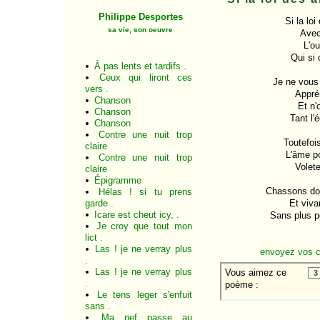
Philippe Desportes
Si la lo
sa vie, son oeuvre
Avec
L'ou
Qui si
À pas lents et tardifs .
Ceux qui liront ces
Je ne vous 
vers .
Appréh
Chanson
Et n'
Chanson
Tant l'
Chanson
Contre une nuit trop
Toutefoi
claire
L'âme po
Contre une nuit trop
Volete
claire
Épigramme
Chassons don
Hélas ! si tu prens
garde .
Et viva
Icare est cheut icy, .
Sans plus p
Je croy que tout mon
lict .
Las ! je ne verray plus
envoyez vos 
.
Las ! je ne verray plus
.
Le tens leger s'enfuit
sans .
Ma nef passe au