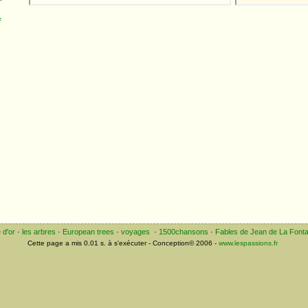
s
s
n
e
z
u
e
s
,
e d'or
·
les arbres
·
European trees
·
voyages
·
1500chansons
·
Fables de Jean de La Fonta
s
Cette page a mis 0.01 s. à s'exécuter - Conception© 2006 -
www.lespassions.fr
x