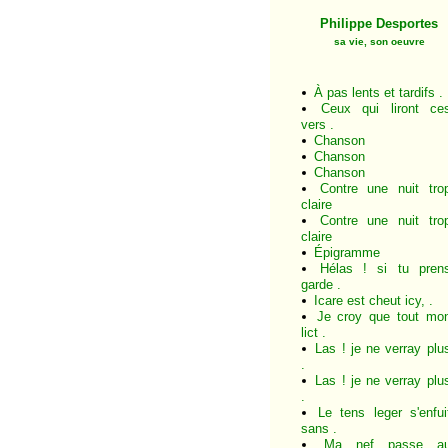
Philippe Desportes
sa vie, son oeuvre
À pas lents et tardifs .
Ceux qui liront ce
vers .
Chanson
Chanson
Chanson
Contre une nuit tro
claire
Contre une nuit tro
claire
Épigramme
Hélas ! si tu pren
garde .
Icare est cheut icy, .
Je croy que tout mo
lict .
Las ! je ne verray plu
.
Las ! je ne verray plu
.
Le tens leger s'enfui
sans .
Ma nef passe a