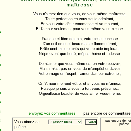
maîtresse
Vous n'aimez rien que vous, de vous-même maîtresse,

Toute perfection en vous seule admirant,

En vous votre désir commence et va mourant,

Et l'amour seulement pour vous-même vous blesse.

s
Franche et libre de soin, votre belle jeunesse

D'un oeil cruel et beau mainte flamme tirant,

Brûle cent mille esprits qui votre aide implorant

N'éprouvent que fierté, mépris, haine et rudesse.

p
De n'aimer que vous-même est en votre pouvoir,

p
Mais il n'est pas en vous de m'empêcher d'avoir

Votre image en l'esprit, l'aimer d'amour extrême ;

s
Or l'Amour me rend vôtre, et si vous ne m'aimez,

Puisque je suis à vous, à tort vous présumez,

n
Orgueilleuse beauté, de vous aimer vous-même.

s
s
envoyez vos commentaires
pas encore de commentaire
t
u