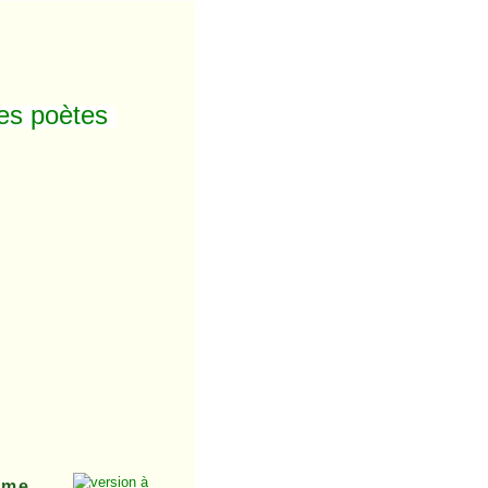
des poètes
ême