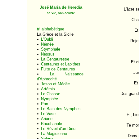
José Maria de Heredia
L'âcre s
sa vie, son oeuvre
Chas
tri alphabétique
Et
La Grèce et la Sicile
L'Oubli
Reje
Némée
Stymphale
Nessus
La Centauresse
Et d
Centaures et Lapithes
Fuite de Centaures
Jus
La Naissance
d'Aphrodité
Et
Jason et Médée
Artémis
Des grands
La Chasse
Nymphée
Pan
Le Bain des Nymphes
Le Vase
Et, bie
Ariane
Bacchanale
Te mord
Le Réveil d'un Dieu
La Magicienne
Dans t
Sphinx