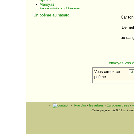
Marsyas
Andromède au Monstre
Persée et Andromède
Un poème au hasard
Car ton
Le Ravissement
d'Andromède
De mêle
Le Chevrier
Les Bergers
au sang
Epigramme votive
Epigramme funéraire
Le Naufragé
La Prière du Mort
L'Esclave
Le Laboureur
envoyez vos 
A Hermès Criophore
La Jeune Morte
Regilla
Le Coureur
Le Cocher
Sur l'Othrys
Rome et les Barbares
Pour le Vaisseau de
Virgile
·
·
livre d'or
·
les arbres
·
European trees
·
v
Villula
Cette page a mis 0.01 s. à s'
La Flûte
A Sextius
Hortorum deus
Le Tepidarium
Tranquillus