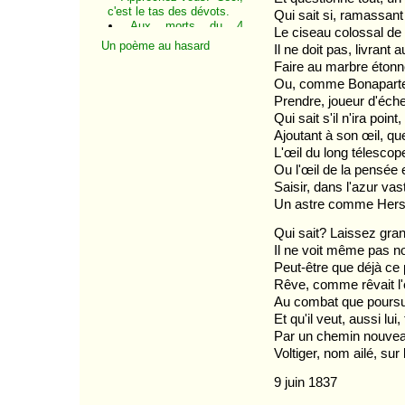
c'est le tas des dévots.
Qui sait si, ramassant 
Aux morts du 4
Le ciseau colossal de
décembre
Un poème au hasard
Il ne doit pas, livrant a
Cette nuit-là
Faire au marbre étonn
Le Te Deum du 1er
Ou, comme Bonaparte 
janvier 1852
Ad majorem dei
Prendre, joueur d'éch
gloriam
Qui sait s'il n'ira point
À un martyr
Ajoutant à son œil, qu
L'art et le peuple
L'œil du long télescop
Chanson
Ou l'œil de la pensée 
Oh ! je sais qu'ils
feront des mensonges
Saisir, dans l'azur va
sans nombre
Un astre comme Hers
Carte d'Europe
Chanson
Qui sait? Laissez grand
Confrontations
Il ne voit même pas n
Idylles
Peut-être que déjà ce 
Au peuple
Rêve, comme rêvait l'en
Souvenir de la nuit du
4
Au combat que poursuit
Ô soleil, ô face divine
Et qu'il veut, aussi lui,
Puisque le juste est
Par un chemin nouvea
dans l'abîme
Voltiger, nom ailé, s
L'autre président
À l'obéissance passive
9 juin 1837
Apothéose
L'homme a ri