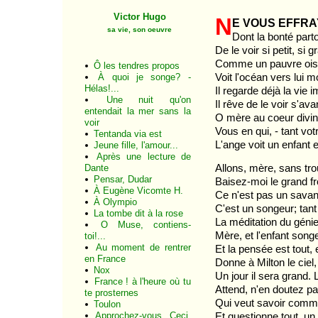
Victor Hugo
N
e vous effra
sa vie, son oeuvre
Dont la bonté part
De le voir si petit, si g
Comme un pauvre oisea
Ô les tendres propos
Voit l'océan vers lui 
À quoi je songe? -
Hélas!...
Il regarde déjà la vie
Une nuit qu'on
Il rêve de le voir s'av
entendait la mer sans la
O mère au coeur divin
voir
Vous en qui, - tant v
Tentanda via est
L'ange voit un enfant e
Jeune fille, l'amour...
Après une lecture de
Allons, mère, sans tro
Dante
Pensar, Dudar
Baisez-moi le grand fro
À Eugène Vicomte H.
Ce n'est pas un savant
À Olympio
C'est un songeur; tant
La tombe dit à la rose
La méditation du génie
O Muse, contiens-
Mère, et l'enfant son
toi!...
Au moment de rentrer
Et la pensée est tout,
en France
Donne à Milton le ciel,
Nox
Un jour il sera grand. 
France ! à l'heure où tu
Attend, n'en doutez pa
te prosternes
Qui veut savoir com
Toulon
Et questionne tout, u
Approchez-vous. Ceci,