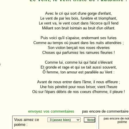
Avec le cri qui sort d'une gorge d'enfant,

Le vent de par les bois, funèbre et triomphant,

Le vent va, le vent court dans l'écorce qu'il fend

Mêlant son bruit lointain au bruit d'un olifant.

Puis voici qu'il s'apaise, endormant ses furies

Comme au temps où jouant dans les nuits attendries ;

Son violon berçait nos roses rêveries

Choses qui parfumiez les ramures fleuries !

Comme lui, comme lui qui fatal s'élevant

s
Et gronde et rage et qui se tait aussi souvent,

Ô femme, ton amour est parallèle au Vent :

Avant de nous entrer dans l'âme, il nous effleure ;

Une fois pénétré pour nous briser, vient l'heure

Où sur l'épars débris de nos coeurs d'homme, il pleure !

envoyez vos commentaires
pas encore de commentaire