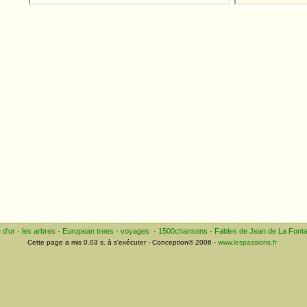
e
e d'or
·
les arbres
·
European trees
·
voyages
·
1500chansons
·
Fables de Jean de La Fonta
Cette page a mis 0.03 s. à s'exécuter - Conception© 2006 -
www.lespassions.fr