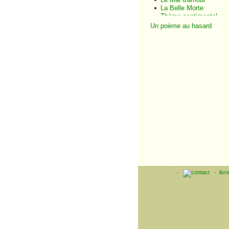
La Belle Morte
Thème sentimental
Amour immaculé
Un poème au hasard
Le Missel de la Morte
Châteaux en Espagne
Chapelle de la Morte
Beauté cruelle
L'Âme du Poète
Mon âme
Clair de lun
intellectuel
Le Vaisseau d'or
Pastels et porcelaines
Fantaisie créole
Les Balsamines
Le Roi du souper
Paysage fauve
Eventail
L'Antiquaire
Les Camélias
Le Saxe de famille
·
·
livr
Le Soulier de la Morte
Vieille romanesque
Vieille armoire
Potiche
Vêpres tragiques
Musiques funèbres