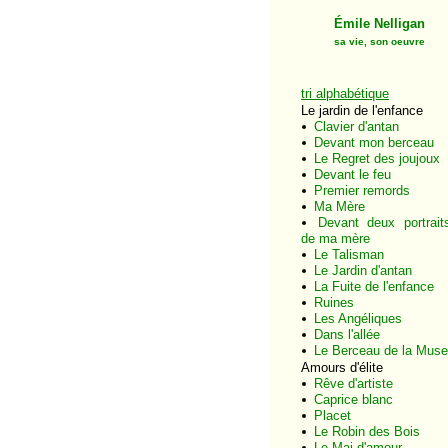
Émile Nelligan
sa vie, son oeuvre
tri alphabétique
Le jardin de l'enfance
Clavier d'antan
Devant mon berceau
Le Regret des joujoux
Devant le feu
Premier remords
Ma Mère
Devant deux portrait
de ma mère
Le Talisman
Le Jardin d'antan
La Fuite de l'enfance
Ruines
Les Angéliques
Dans l'allée
Le Berceau de la Muse
Amours d'élite
Rêve d'artiste
Caprice blanc
Placet
Le Robin des Bois
Le Mai d'amour