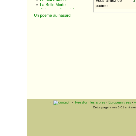
La Belle Morte
Thème sentimental
Amour immaculé
Un poème au hasard
Le Missel de la Morte
Châteaux en Espagne
Chapelle de la Morte
Beauté cruelle
L'Âme du Poète
Mon âme
Clair de lune
intellectuel
Le Vaisseau d'or
Pastels et porcelaines
Fantaisie créole
Les Balsamines
Le Roi du souper
Paysage fauve
Eventail
L'Antiquaire
Les Camélias
Le Saxe de famille
·
·
livre d'or
·
les arbres
·
European trees
·
v
Le Soulier de la Morte
Cette page a mis 0.01 s. à s'
Vieille romanesque
Vieille armoire
Potiche
Vêpres tragiques
Musiques funèbres