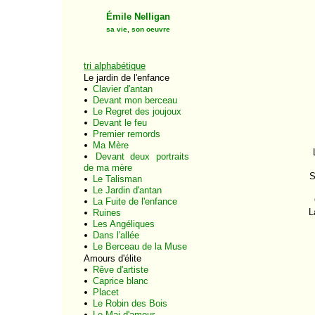
Émile Nelligan
sa vie, son oeuvre
tri alphabétique
Le jardin de l'enfance
Clavier d'antan
Devant mon berceau
Le Regret des joujoux
Devant le feu
Premier remords
Ma Mère
Devant deux portraits
de ma mère
S
Le Talisman
Le Jardin d'antan
La Fuite de l'enfance
L
Ruines
Les Angéliques
Dans l'allée
Le Berceau de la Muse
Amours d'élite
Rêve d'artiste
Caprice blanc
Placet
Le Robin des Bois
Le Mai d'amour