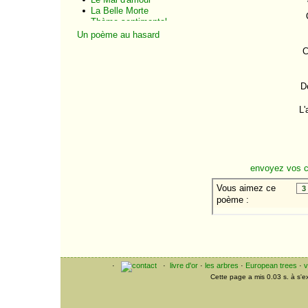
La Belle Morte
Thème sentimental
Amour immaculé
Un poème au hasard
Le Missel de la Morte
C
Châteaux en Espagne
Chapelle de la Morte
Beauté cruelle
D
L'Âme du Poète
Mon âme
L'
Clair de lune
intellectuel
Le Vaisseau d'or
Pastels et porcelaines
Fantaisie créole
Les Balsamines
envoyez vos 
Le Roi du souper
Paysage fauve
Eventail
L'Antiquaire
Les Camélias
Le Saxe de famille
Le Soulier de la Morte
Vieille romanesque
Vieille armoire
·
·
livre d'or
·
les arbres
·
European trees
·
v
Potiche
Cette page a mis 0.03 s. à s'
Vêpres tragiques
Musiques funèbres