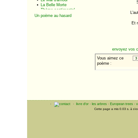
La Belle Morte
Thème sentimental
L'au
Amour immaculé
Un poème au hasard
Le Missel de la Morte
Et 
Châteaux en Espagne
Chapelle de la Morte
Beauté cruelle
L'Âme du Poète
Mon âme
envoyez vos 
Clair de lune
intellectuel
Le Vaisseau d'or
Pastels et porcelaines
Fantaisie créole
Les Balsamines
Le Roi du souper
Paysage fauve
Eventail
L'Antiquaire
Les Camélias
Le Saxe de famille
·
·
livre d'or
·
les arbres
·
European trees
·
v
Le Soulier de la Morte
Cette page a mis 0.03 s. à s'
Vieille romanesque
Vieille armoire
Potiche
Vêpres tragiques
Musiques funèbres