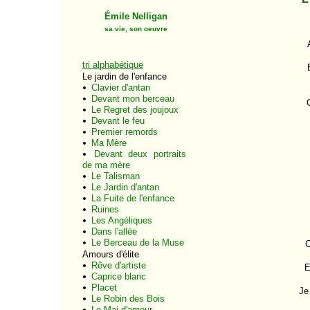
Émile Nelligan
sa vie, son oeuvre
tri alphabétique
Le jardin de l'enfance
Clavier d'antan
Devant mon berceau
Le Regret des joujoux
Devant le feu
Premier remords
Ma Mère
Devant deux portraits
de ma mère
Le Talisman
Le Jardin d'antan
La Fuite de l'enfance
Ruines
Les Angéliques
Dans l'allée
Le Berceau de la Muse
C
Amours d'élite
Rêve d'artiste
E
Caprice blanc
Placet
Je
Le Robin des Bois
Le Mai d'amour