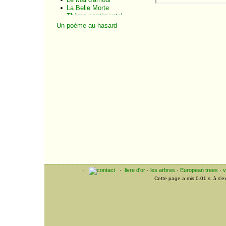
La Belle Morte
Thème sentimental
Amour immaculé
Un poème au hasard
Le Missel de la Morte
Châteaux en Espagne
Chapelle de la Morte
Beauté cruelle
L'Âme du Poète
Mon âme
Clair de lune
intellectuel
Le Vaisseau d'or
Pastels et porcelaines
Fantaisie créole
Les Balsamines
Le Roi du souper
Paysage fauve
Eventail
L'Antiquaire
Les Camélias
Le Saxe de famille
·
·
livre d'or
·
les arbres
·
European trees
·
v
Le Soulier de la Morte
Cette page a mis 0.01 s. à s'
Vieille romanesque
Vieille armoire
Potiche
Vêpres tragiques
Musiques funèbres