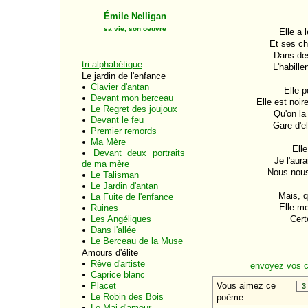
Émile Nelligan
sa vie, son oeuvre
Elle a 
Et ses ch
Dans des
tri alphabétique
L'habill
Le jardin de l'enfance
Clavier d'antan
Elle p
Devant mon berceau
Elle est noir
Le Regret des joujoux
Qu'on la
Devant le feu
Gare d'el
Premier remords
Ma Mère
Elle
Devant deux portraits
Je l'aur
de ma mère
Nous nous 
Le Talisman
Le Jardin d'antan
Mais, qu
La Fuite de l'enfance
Elle me
Ruines
Les Angéliques
Cert
Dans l'allée
Le Berceau de la Muse
Amours d'élite
Rêve d'artiste
envoyez vos 
Caprice blanc
Placet
Le Robin des Bois
Le Mai d'amour